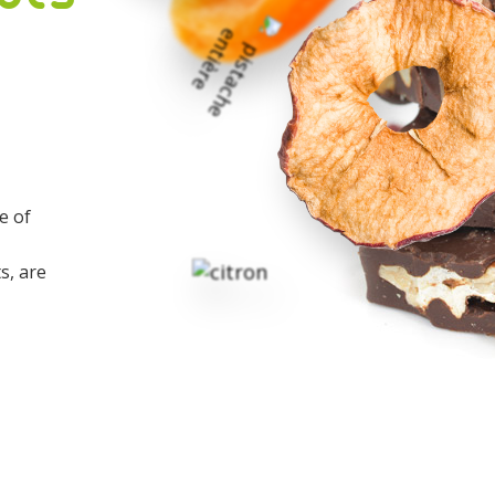
e of
s, are