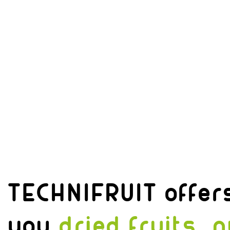
TECHNIFRUIT offer
you
dried fruits, 