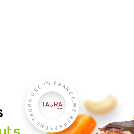
U
R
A
C
R
U
I
N
A
T
F
R
T
s
A
N
N
E
C
S
E
E
.
R
W
P
nuts
E
E
R